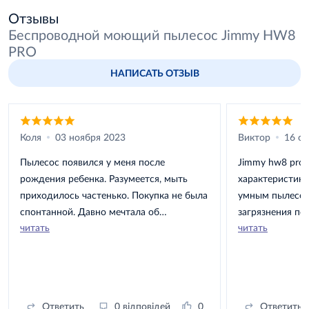
Отзывы
Беспроводной моющий пылесос Jimmy HW8
PRO
НАПИСАТЬ ОТЗЫВ
Коля
03 ноября 2023
Виктор
16 ок
Пылесос появился у меня после
Jimmy hw8 pro 
рождения ребенка. Разумеется, мыть
характеристика
приходилось частенько. Покупка не была
умным пылесос
спонтанной. Давно мечтала об
загрязнения по
читать
читать
устройстве такого плана. Счастлива, что
аккумулятора. 
выбрала именно его. То, что нужно для
есть дисплей с
домашнего использования. Идеальная
информацией. П
чистота, отсутствие пыли – не могу
заряда, и режи
нарадоваться.
Ответить
0 відповідей
0
Ответить