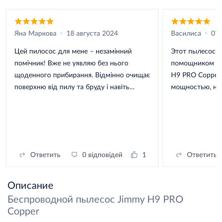
Яна Маркова
18 августа 2024
Василиса
07 
Цей пилосос для мене – незамінний
Этот пылесос 
помічник! Вже не уявляю без нього
помощником в 
щоденного прибирання. Відмінно очищає
H9 PRO Copper 
поверхню від пилу та бруду і навіть
мощностью, но
відмиває стійкі плями. До речі, у
видом.
пилососа є вбудований екран, що дуже
зручно.
Ответить
0 відповідей
1
Ответить
Описание
Беспроводной пылесос Jimmy H9 PRO
Copper