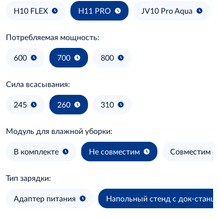
H10 FLEX
H11 PRO
JV10 Pro Aqua
Потребляемая мощность:
600
700
800
Сила всасывания:
245
260
310
Модуль для влажной уборки:
В комплекте
Не совместим
Совместим (п
Тип зарядки:
Адаптер питания
Напольный стенд с док-станц