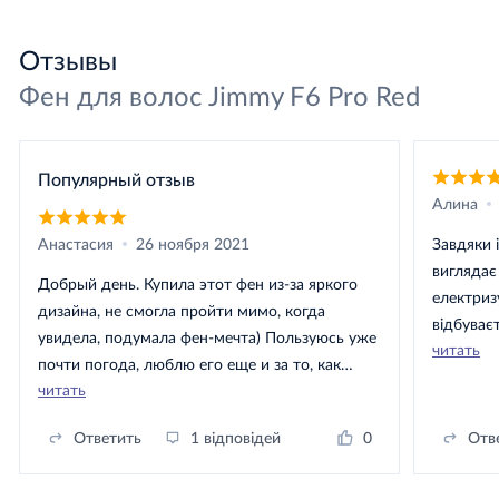
Отзывы
Фен для волос Jimmy F6 Pro Red
Популярный отзыв
Алина
Анастасия
26 ноября 2021
Завдяки і
виглядає
Добрый день. Купила этот фен из-за яркого
електриз
дизайна, не смогла пройти мимо, когда
відбуває
увидела, подумала фен-мечта) Пользуюсь уже
читать
потужнос
почти погода, люблю его еще и за то, как
швидкостей. Т
читать
блестят волосы после сушки. Отдельно хочу
за моєю
написать про удобную рукоятку и длинный
Ответить
1 відповідей
0
Отв
шнур, потому что после моего старого фена
этот - просто удовольствие)