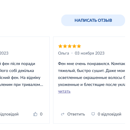
НАПИСАТЬ ОТЗЫВ
2023
Ольга
03 ноября 2023
я поради
Фен мне очень понравился. Компактный, не
його собі декілька
тяжелый, быстро сушит. Даже мои
кісний фен. На відміну
осветленные окрашенные волосы бол
паленим при тривалому
ухоженные и блестящие после укладк
читать
 дуже стильно. Це
Кстати, мощность этого фена отличае
довговолосих дівчат. Не
обычного. Даже после длительной ук
гулярного використання
перегревается. Еще мне понравилась 
огіршиться, а навпаки
За такие деньги фен – настоящее спа
відповідей
0
Ответить
0 відповідей
но покращиться. Рекомендую!
Пользуюсь каждый день, он не перегр
Реально рекомендую всем.