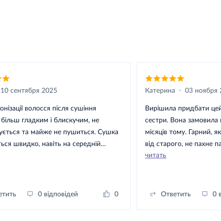
10 сентября 2025
Катерина
03 ноября 
онізації волосся після сушіння
Вирішила придбати цей фен післ
 більш гладким і блискучим, не
сестри. Вона замовила 
ується та майже не пушиться. Сушка
місяців тому. Гарний, я
ться швидко, навіть на середній
від старого, не пахне 
читать
ті. Є кілька режимів температури та
використанні. Виглядає
ри подружки теж купили такий
ідеальний варіант для 
 порадою
очікувала, що після ре
фена стан волосся не п
етить
0 відповідей
0
Ответить
0 
знач