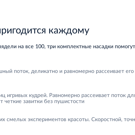
 пригодится каждому
лядели на все 100, три комплектные насадки помогу
шный поток, деликатно и равномерно рассеивает ег
ц игривых кудрей. Равномерно рассеивает поток дл
 четкие завитки без пушистости
аших смелых экспериментов красоты. Скоростной, то