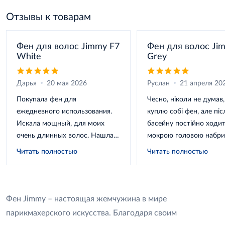
Отзывы к товарам
Фен для волос Jimmy F7
Фен для волос Ji
White
Grey
Дарья
20 мая 2026
Руслан
21 апреля 20
Покупала фен для
Чесно, ніколи не думав
ежедневного использования.
куплю собі фен, але піс
Искала мощный, для моих
басейну постійно ходит
очень длинных волос. Нашла
мокрою головою набри
этот и не пожалела, сушит
Взяв цю модель через
Читать полностью
Читать полностью
быстро и главное не
компактність. Сушить 
пересишувает. Часто
ще й бороду інколи пі
использую холодный воздух
Дякую Руслані за ...
после укладки. Сп...
Фен Jimmy – настоящая жемчужина в мире
парикмахерского искусства. Благодаря своим