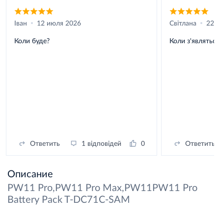
Іван
12 июля 2026
Світлана
22 
Коли буде?
Коли з'являться
Ответить
1 відповідей
0
Ответить
Описание
PW11 Pro,PW11 Pro Max,PW11PW11 Pro
Battery Pack T-DC71C-SAM