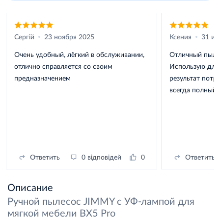
Сергій
23 ноября 2025
Ксения
31 ию
Очень удобный, лёгкий в обслуживании,
Отличный пыле
отлично справляется со своим
Использую для 
предназначением
результат потр
всегда полный 
как заявлено, 
настоящей чист
Ответить
0 відповідей
0
Ответить
Описание
Ручной пылесос JIMMY с УФ-лампой для
мягкой мебели BX5 Pro