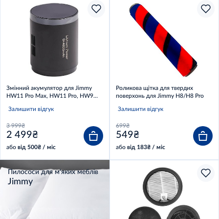
Змінний акумулятор для Jimmy
Роликова щітка для твердих
HW11 Pro Max, HW11 Pro, HW9
поверхонь для Jimmy H8/H8 Pro
Pro Max
Залишити відгук
Залишити відгук
3 999₴
699₴
2 499₴
549₴
або
від 500₴ / міс
або
від 183₴ / міс
Пилососи для м'яких меблів
Jimmy