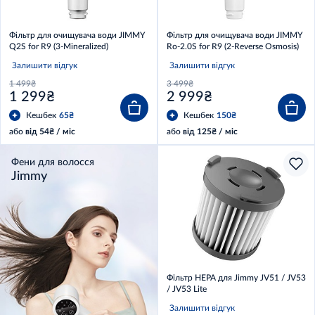
Фільтр для очищувача води JIMMY
Фільтр для очищувача води JIMMY
Q2S for R9 (3-Mineralized)
Ro-2.0S for R9 (2-Reverse Osmosis)
Залишити відгук
Залишити відгук
1 499₴
3 499₴
1 299₴
2 999₴
Кешбек
65₴
Кешбек
150₴
або
від 54₴ / міс
або
від 125₴ / міс
Фени для волосся
Jimmy
Фільтр HEPA для Jimmy JV51 / JV53
/ JV53 Lite
Залишити відгук