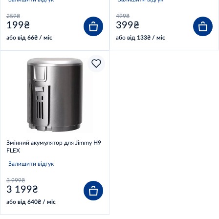
Pro/H10 Flex
259₴
499₴
199₴
399₴
або
від 66₴ / міс
або
від 133₴ / міс
Змінний акумулятор для Jimmy H9
FLEX
Залишити відгук
3 999₴
3 199₴
або
від 640₴ / міс