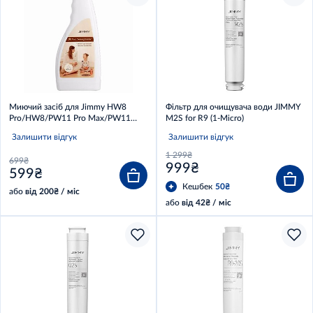
Миючий засіб для Jimmy HW8
Фільтр для очищувача води JIMMY
Pro/HW8/PW11 Pro Max/PW11
M2S for R9 (1-Micro)
Pro/PW11/HW11 Pro Max/HW11
Залишити відгук
Залишити відгук
Pro/HW10 Pro/HW9 Pro Max/HW9
Pro/HW9/SF8
1 299₴
699₴
999₴
599₴
Кешбек
50₴
або
від 200₴ / міс
або
від 42₴ / міс