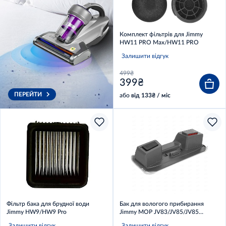
Комплект фільтрів для Jimmy
HW11 PRO Max/HW11 PRO
Залишити відгук
499₴
399₴
ПЕРЕЙТИ
або
від 133₴ / міс
Фільтр бака для брудної води
Бак для вологого прибирання
Jimmy HW9/HW9 Pro
Jimmy MOP JV83/JV85/JV85
PRO/H8 Flex/H9 PRO/H9 Flex/H10
Залишити відгук
Залишити відгук