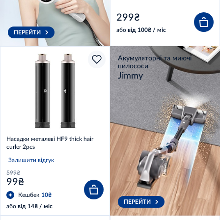
299₴
або
від 100₴ / міс
ПЕРЕЙТИ
Акумуляторні та миючі
пилососи
Jimmy
Насадки металеві HF9 thick hair
curler 2pcs
Залишити відгук
599₴
99₴
Кешбек
10₴
ПЕРЕЙТИ
або
від 14₴ / міс