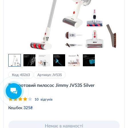
Код: 40263
Артикул: JV53S
Бездротовий пилосос Jimmy JV53S Silver
10
відгуків
Кешбек
325₴
Немає в наявності