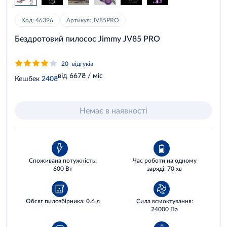
Код: 46396
Артикул: JV85PRO
Бездротовий пилосос Jimmy JV85 PRO
20
відгуків
від 667₴ / міс
Кешбек
240₴
Немає в наявності
Споживана потужність:
Час роботи на одному
600 Вт
заряді: 70 хв
Обсяг пилозбірника: 0.6 л
Сила всмоктування:
24000 Па