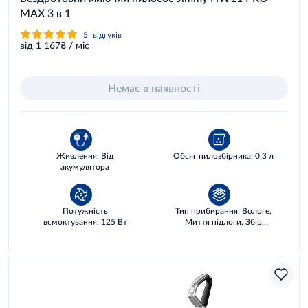
MAX 3 в 1
5
відгуків
від 1 167₴ / міс
Немає в наявності
Живлення: Від
Обсяг пилозбірника: 0.3 л
акумулятора
Потужність
Тип прибирання: Вологе,
всмоктування: 125 Вт
Миття підлоги, Збір
рідин, Сухе