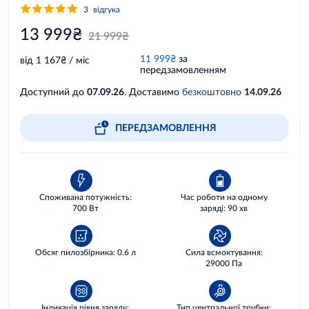
3
відгука
13 999₴
21 999₴
11 999₴
за
від 1 167₴ / міс
передзамовленням
Доступний до
07.09.26
. Доставимо
безкоштовно
14.09.26
ПЕРЕДЗАМОВЛЕННЯ
Споживана потужність:
Час роботи на одному
700 Вт
заряді: 90 хв
Обсяг пилозбірника: 0.6 л
Сила всмоктування:
29000 Па
Індикація рівня заряду:
Тип центральної трубки: