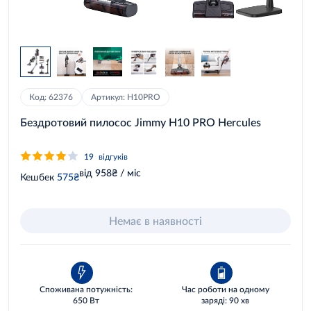
Код: 62376
Артикул: H10PRO
Бездротовий пилосос Jimmy H10 PRO Hercules
19
відгуків
від 958₴ / міс
Кешбек
575₴
Немає в наявності
Споживана потужність:
Час роботи на одному
650 Вт
заряді: 90 хв