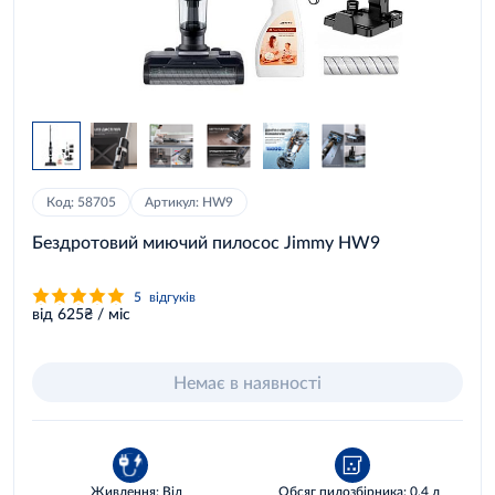
Код: 58705
Артикул: HW9
Бездротовий миючий пилосос Jimmy HW9
5
відгуків
від 625₴ / міс
Немає в наявності
Живлення: Від
Обсяг пилозбірника: 0.4 л