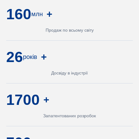
160
+
млн
Продаж по всьому світу
26
+
років
Досвіду в індустрії
1700
+
Запатентованих розробок