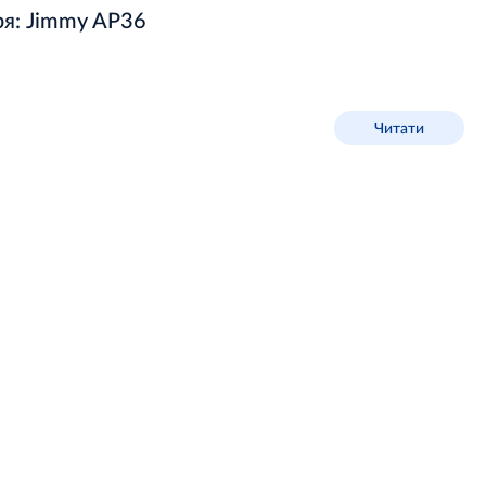
ря: Jimmy AP36
Читати