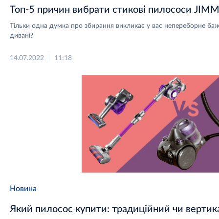
Топ-5 причин вибрати стикові пилососи JIM
Тільки одна думка про збирання викликає у вас непереборне ба
дивані?
14.07.2022
11:18
Новина
Який пилосос купити: традиційний чи верти