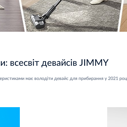
и: всесвіт девайсів JIMMY
теристиками має володіти девайс для прибирання у 2021 роц