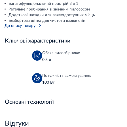
Багатофункціональний пристрій 3 в 1
Ретельне прибирання зі знімним пилососом
Додаткові насадки для важкодоступних місць
Безбортова щітка для чистоти взовж стін
До опису товару
Ключові характеристики
Обсяг пилозбірника:
0.3 л
Потужність всмоктування:
100 Вт
Основні технології
Відгуки