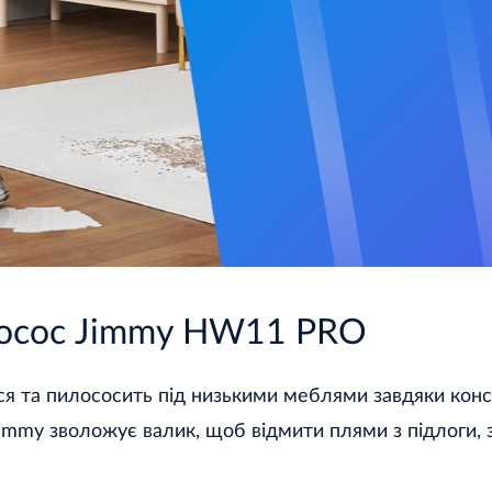
осос Jimmy HW11 PRO
ся та пилососить під низькими меблями завдяки конс
Jimmy зволожує валик, щоб відмити плями з підлоги, 