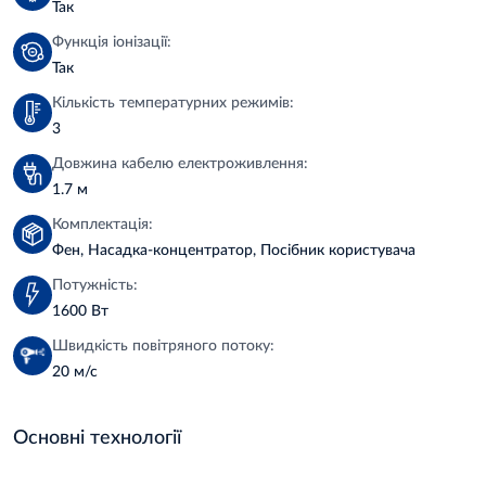
Так
Функція іонізації:
Так
Кількість температурних режимів:
3
Довжина кабелю електроживлення:
1.7 м
Комплектація:
Фен, Насадка-концентратор, Посібник користувача
Потужність:
1600 Вт
Швидкість повітряного потоку:
20 м/с
Основні технології