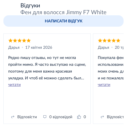
Відгуки
Фен для волосся Jimmy F7 White
НАПИСАТИ ВІДГУК
Дарья
17 квітня 2026
Дарья
20 тра
Редко пишу отзывы, но тут не могла
Покупала фен 
пройти мимо. Я часто выступаю на сцене,
использования.
поэтому для меня важна красивая
моих очень дли
укладка. И чтоб её можно сделать было
и не пожалела,
читати
читати
очень быстро. Этот фен справляется
не пересишувае
отлично, укладка занимает меньше
холодный возду
времени. Волосы после него более
Спасибо Жанне 
гладкие. Спасибо Ире за быструю
ответы на вопр
обработку заказа. Белый корпус
Відповісти
0 відповідей
0
Відповісти
красивый, но требует аккуратности. Не
хватает такого то чехольчика для