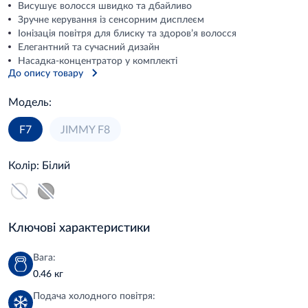
Висушує волосся швидко та дбайливо
Зручне керування із сенсорним дисплеєм
Іонізація повітря для блиску та здоров’я волосся
Елегантний та сучасний дизайн
Насадка-концентратор у комплекті
До опису товару
Модель:
F7
JIMMY F8
Колір:
Білий
Ключові характеристики
Вага:
0.46 кг
Подача холодного повітря: