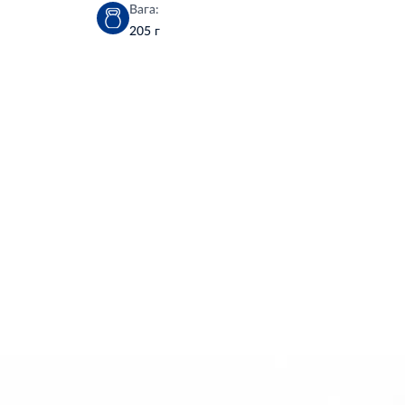
Вага:
205 г