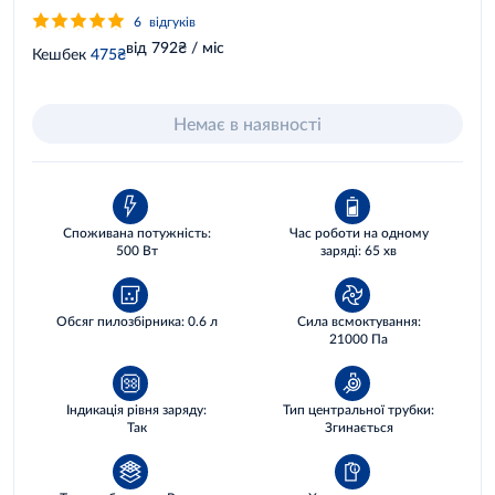
6
відгуків
від 792₴ / міс
Кешбек
475₴
Немає в наявності
Споживана потужність:
Час роботи на одному
500 Вт
заряді: 65 хв
Обсяг пилозбірника: 0.6 л
Сила всмоктування:
21000 Па
Індикація рівня заряду:
Тип центральної трубки:
Так
Згинається