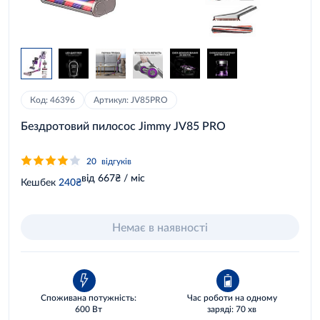
Код: 46396
Артикул: JV85PRO
Бездротовий пилосос Jimmy JV85 PRO
20
відгуків
від 667₴ / міс
Кешбек
240₴
Немає в наявності
Споживана потужність:
Час роботи на одному
600 Вт
заряді: 70 хв