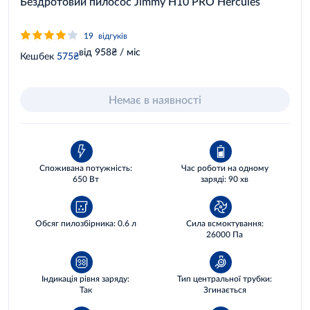
Бездротовий пилосос Jimmy H10 PRO Hercules
19
відгуків
від 958₴ / міс
Кешбек
575₴
Немає в наявності
Споживана потужність:
Час роботи на одному
650 Вт
заряді: 90 хв
Обсяг пилозбірника: 0.6 л
Сила всмоктування:
26000 Па
Індикація рівня заряду:
Тип центральної трубки:
Так
Згинається