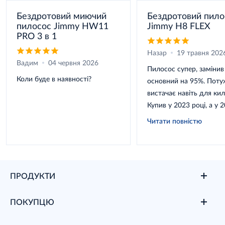
Бездротовий миючий
Бездротовий пило
пилосос Jimmy HW11
Jimmy H8 FLEX
PRO 3 в 1
Назар
19 травня 202
Вадим
04 червня 2026
Пилосос супер, замінив
Коли буде в наявності?
основний на 95%. Поту
вистачає навіть для кил
Купив у 2023 році, а у 
посипався підшипник н
Читати повністю
основній щітці. Добре,
продається підшипник 
але заміна ще ...
ПРОДУКТИ
ПОКУПЦЮ