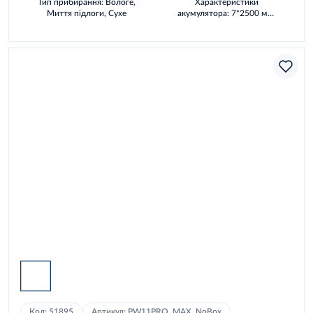
Тип прибирання: Вологе,
Характеристики
Миття підлоги, Сухе
акумулятора: 7*2500 мАг
63WH
Код: 51895
Артикул: PW11PRO_MAX_NoBox